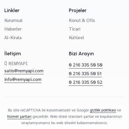
Linkler
Projeler
Kurumsal
Konut & Ofis
Haberler
Ticari
Al-Kirala
Kültürel
İletişim
Bizi Arayın
REMYAPI
0 216 335 50 50
satis@remyapi.com
0 216 335 50 51
info@remyapi.com
0 216 335 50 52
Bu site reCAPTCHA ile korunmaktadır ve Google
gizlilik politikası
ve
hizmet şartları
geçerlidir. Web sitesi standart şartlar ve koşullarıımızı
onaylamıyorsanız bu web sitesini kullanmamalısınız.